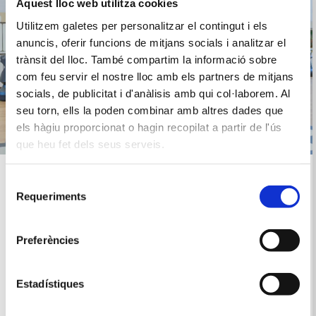
Aquest lloc web utilitza cookies
Utilitzem galetes per personalitzar el contingut i els
anuncis, oferir funcions de mitjans socials i analitzar el
trànsit del lloc. També compartim la informació sobre
com feu servir el nostre lloc amb els partners de mitjans
socials, de publicitat i d'anàlisis amb qui col·laborem. Al
seu torn, ells la poden combinar amb altres dades que
els hàgiu proporcionat o hagin recopilat a partir de l'ús
que heu fet dels seus serveis.
EDUCACIÓ
Selecció
INFANTIL
Requeriments
de
consentiment
L’Educació Infantil engloba dels 3 als 6 anys, i
Preferències
té la finalitat de contribuir al
desenvolupament físic, afectiu, social i
Estadístiques
intel·lectual dels infants.