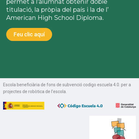
permet a l’alumnat obtenir doble
titulació, la pròpia del país i la de l’
American High School Diploma.
Feu clic aquí
Escola beneficiària de fons de subvenció codigo escuela 4.0. per a
projectes de robòtica de l’escola.