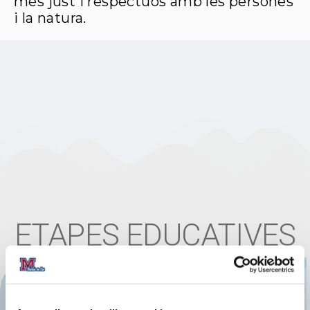
més just i respectuós amb les persones
i la natura.
ETAPES EDUCATIVES