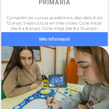
PRIMÀRIA
Comprèn sis cursos acadèmics, des dels 6 als
12 anys. S’estructura en tres cicles: Cicle inicial
(de 6 a 8 anys), Cicle mitjà (de 8 a 10 anys) i
Cicle superior (de 10 a 12 anys).
Més informació