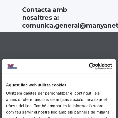
Contacta amb
nosaltres a:
comunica.general@manyanet
Dades de contacte
Pintor Carbonell 4 , 08750 Molins de Rei
Aquest lloc web utilitza cookies
Utilitzem galetes per personalitzar el contingut i els
936683450
anuncis, oferir funcions de mitjans socials i analitzar el
trànsit del lloc. També compartim la informació sobre
com feu servir el nostre lloc amb els partners de mitjans
secretaria@molins.manyanet.org