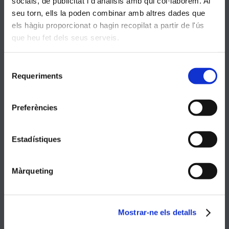
socials, de publicitat i d'anàlisis amb qui col·laborem. Al
seu torn, ells la poden combinar amb altres dades que
els hàgiu proporcionat o hagin recopilat a partir de l'ús
CANAL DE DENÚNCIES
que heu fet dels seus serveis.
Selecció
Requeriments
de
consentiment
Entitats
Preferències
Manyanet Solidari
Estadístiques
Academica
Màrqueting
Actualitat
Apadrinament lector a la nostra escola
Mostrar-ne els detalls
10 MARÇ, 2026