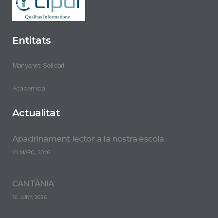
Entitats
Manyanet Solidari
Academica
Actualitat
Apadrinament lector a la nostra escola
10 MARÇ, 2026
CANTÀNIA
16 JUNY, 2026