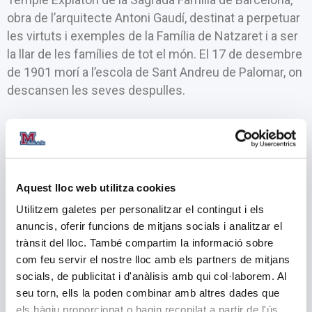
obra de l’arquitecte Antoni Gaudí, destinat a perpetuar
les virtuts i exemples de la Família de Natzaret i a ser
la llar de les famílies de tot el món. El 17 de desembre
de 1901 morí a l’escola de Sant Andreu de Palomar, on
descansen les seves despulles.
La fama de santedat que el distingí en vida, es va
difondre a molts llocs. Per això, introduïda la Causa de
Canonització el 1956, reconeguda l’heroïcitat de les
seves virtuts el 1982 i aprovat un miracle gràcies a la
Aquest lloc web utilitza cookies
seva intercessió, fou declarat Beat pel papa Joan Pau
Utilitzem galetes per personalitzar el contingut i els
II el 1984, i vint anys després, el 16 de maig de 2004
anuncis, oferir funcions de mitjans socials i analitzar el
fou canonitzat pel mateix Papa.
trànsit del lloc. També compartim la informació sobre
com feu servir el nostre lloc amb els partners de mitjans
La seva gran aspiració era que «totes les famílies
socials, de publicitat i d'anàlisis amb qui col·laborem. Al
imitessin i beneïssin la Sagrada Família de Natzaret»;
seu torn, ells la poden combinar amb altres dades que
per això, maldà per fer un Natzaret a cada llar, una
els hàgiu proporcionat o hagin recopilat a partir de l'ús