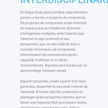
A l’etapa d’educació primària cada trimestre
portem a terme un projecte de comprensió.
Els projectes de comprensió estan orientats
de manera que es treballin les diferents
intel·ligències múltiples, amb l’objectiu que
l’alumne/a vagi construint el seu
pensament, que va més enllà de tenir o
recordar informació, cal comprensió,
interiorització del coneixement après i
capacitat d’utilitzar-lo en altres
circumstàncies. Aquesta serà la base per un
aprenentatge constant i ampli.
Aquests projectes, creats a partir d’un tòpic
generatiu, desperten la curiositat i interès de
l’alumnat. A través dels fils conductors es
plantegen grans preguntes obertes, que no
tenen una resposta fàcil i provoquen reptes,
desafiament i pensament crític, amb la