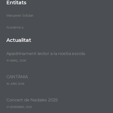
Entitats
Manyanet Solidari
Academica
Actualitat
Apadrinament lector a la nostra escola
10 MARÇ, 2026
CANTÀNIA
16 JUNY, 2026
Concert de Nadales 2025
21 DESEMBRE, 2025