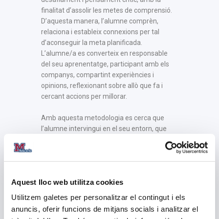
finalitat d’assolir les metes de comprensió.
D’aquesta manera, l’alumne comprèn,
relaciona i estableix connexions per tal
d’aconseguir la meta planificada.
L’alumne/a es converteix en responsable
del seu aprenentatge, participant amb els
companys, compartint experiències i
opinions, reflexionant sobre allò que fa i
cercant accions per millorar.
Amb aquesta metodologia es cerca que
l’alumne intervingui en el seu entorn, que
resolgui problemes, de manera que
desenvolupi l’autonomia personal, el
pensament crític, les actituds col·laboratives
i la capacitat d’autoavaluació. Els alumnes
Aquest lloc web utilitza cookies
també desenvolupen dos projectes
interdisciplinaris proposats per l’equip
Utilitzem galetes per personalitzar el contingut i els
docent, on totes les matèries entren en
anuncis, oferir funcions de mitjans socials i analitzar el
interacció per resoldre el tema presentat.