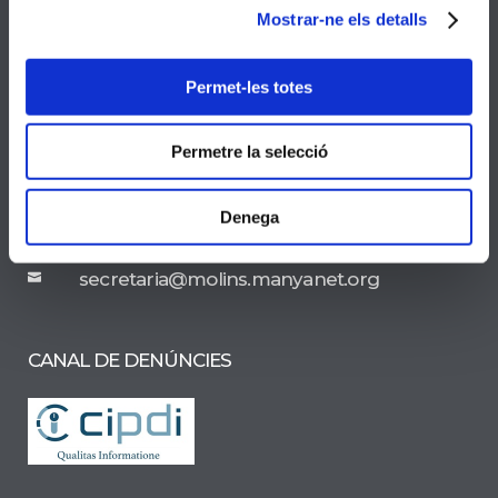
Mostrar-ne els detalls
Dades de contacte
Permet-les totes
Pintor Carbonell 4 , 08750 Molins de Rei
Permetre la selecció
936683450
Denega
secretaria@molins.manyanet.org
CANAL DE DENÚNCIES